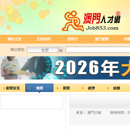
網站主頁
近期招聘
招聘日
澳門新聞
求
職位類型:
新聞首頁
澳聞
要聞
經濟
娛樂
來源：
澳門日報
發佈時間：
2