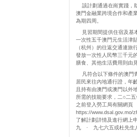
該計劃通過在崗實踐，助
澳門金融業跨境合作和產
為期四周。
見習期間提供住宿及基本
一次性五千澳門元生活津
（杭州）的往返交通連旅
發放一次性人民幣三千元
膳食、其他生活費用則由
凡符合以下條件的澳門青
居民來往內地通行證，年
且持有由澳門或澳門以外
所需的技能要求，二○二
之前登入勞工局有關網頁
https://www.dsal.gov.mo/z
了解計劃詳情及進行網上
九 · 九七六五或杜先生