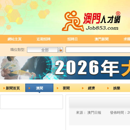
網站主頁
近期招聘
招聘日
澳門新聞
求
職位類型:
新聞首頁
澳聞
要聞
經濟
娛樂
來源：
澳門日報
發佈時間：
2