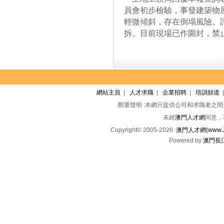
員會初步檢驗，事發建築物
輕微傾斜，存在倒塌風險。
拆。目前現場已作圍封，禁
網站主頁
|
人才求職
|
企業招聘
|
培訓頻道
鄭重聲明 :本網只提供公司和求職者之
未經
澳門人才網
同意，
Copyright© 2005-2026
澳門人才網(www.Jo
Powered by
澳門長