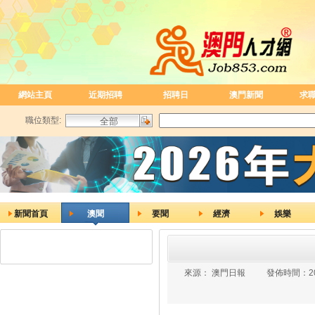
網站主頁
近期招聘
招聘日
澳門新聞
求
職位類型:
新聞首頁
澳聞
要聞
經濟
娛樂
來源：
澳門日報
發佈時間：
2