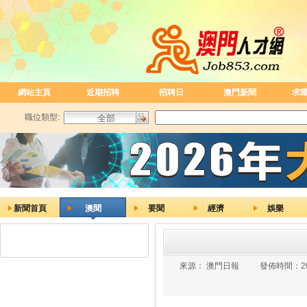
網站主頁
近期招聘
招聘日
澳門新聞
求
職位類型:
新聞首頁
澳聞
要聞
經濟
娛樂
來源：
澳門日報
發佈時間：
2