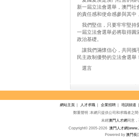
新一屆立法會選舉，澳門社
的責任感和使命感參與其中
我們堅信，只要牢牢堅持愛
一屆立法會選舉必將取得圓
政治基礎。
讓我們滿懷信心，共同攜手
民主政制優勢的立法會選舉
選言
網站主頁
|
人才求職
|
企業招聘
|
培訓頻道
鄭重聲明 :本網只提供公司和求職者之
未經
澳門人才網
同意，
Copyright© 2005-2026
澳門人才網(www.Jo
Powered by
澳門長