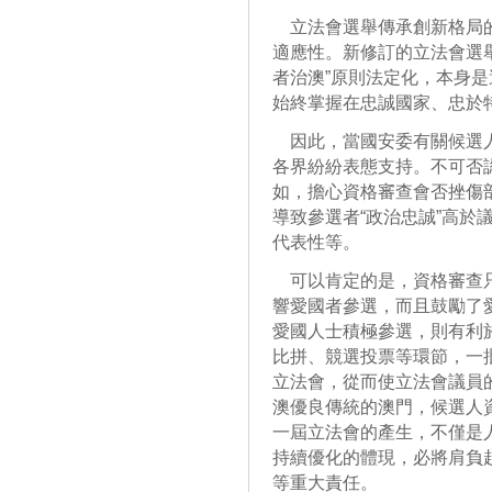
立法會選舉傳承創新格局的
適應性。新修訂的立法會選
者治澳”原則法定化，本身
始終掌握在忠誠國家、忠於
因此，當國安委有關候選人
各界紛紛表態支持。不可否
如，擔心資格審查會否挫傷
導致參選者“政治忠誠”高於
代表性等。
可以肯定的是，資格審查只
響愛國者參選，而且鼓勵了
愛國人士積極參選，則有利
比拼、競選投票等環節，一
立法會，從而使立法會議員
澳優良傳統的澳門，候選人
一屆立法會的產生，不僅是
持續優化的體現，必將肩負
等重大責任。