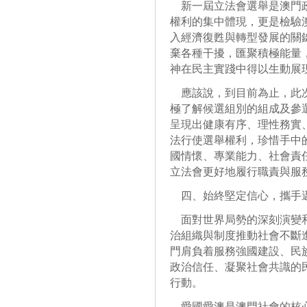
新一屆立法會選舉是澳門政
權利的集中體現，更是檢驗
入經濟復甦與轉型發展的關
棄各種干擾，匯聚積極能量
神在民主實踐中得以生動展
應該說，到目前為止，此次
極了解候選組別的組成及參
呈現出健康有序、理性務實
法行使選舉權利，珍惜手中
國情懷、專業能力、社會責
立法會更好地履行職責與服
四、始終堅定信心，攜手
面對世界局勢的深刻演變和
治組織與制度推動社會不斷
門肩負着服務強國建設、民
政治信任、凝聚社會共識的民
行動。
愛國愛澳是澳門社會的核心