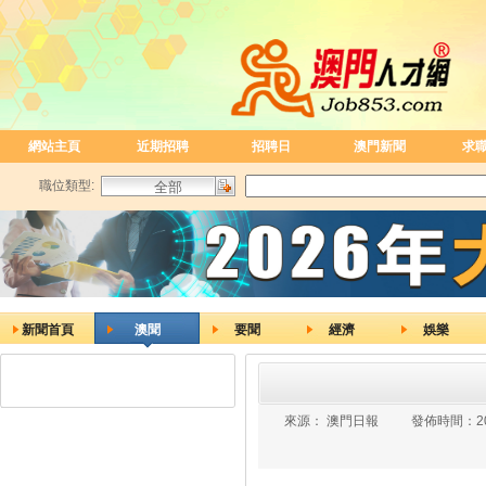
網站主頁
近期招聘
招聘日
澳門新聞
求
職位類型:
新聞首頁
澳聞
要聞
經濟
娛樂
來源：
澳門日報
發佈時間：
2