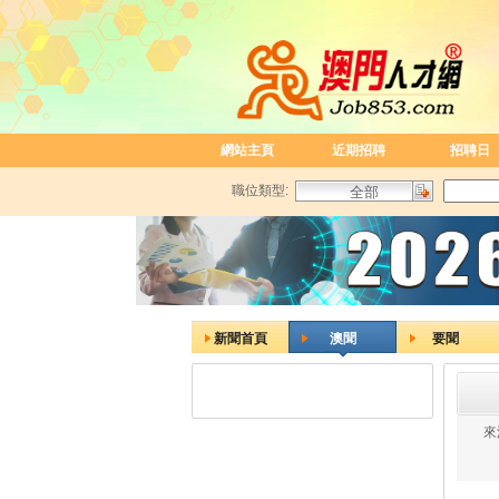
網站主頁
近期招聘
招聘日
職位類型:
新聞首頁
澳聞
要聞
來