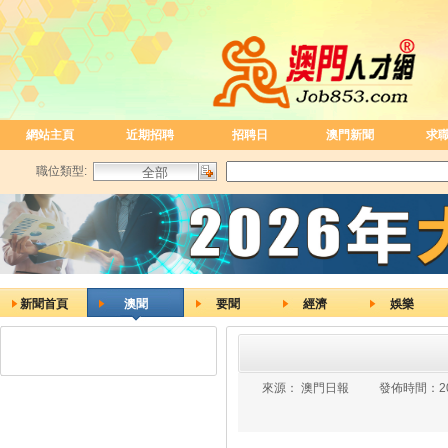
網站主頁
近期招聘
招聘日
澳門新聞
求
職位類型:
新聞首頁
澳聞
要聞
經濟
娛樂
來源：
澳門日報
發佈時間：
2