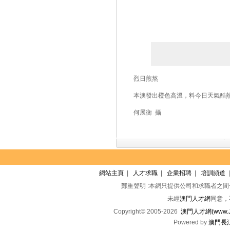
烈日煎熬
本澳發出橙色高溫，料今日天氣酷熱
何展衡 攝
網站主頁
|
人才求職
|
企業招聘
|
培訓頻道
鄭重聲明 :本網只提供公司和求職者之
未經
澳門人才網
同意，
Copyright© 2005-2026
澳門人才網(www.Jo
Powered by
澳門長