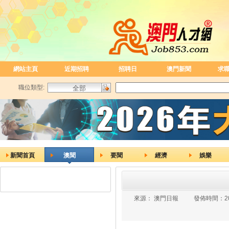
網站主頁
近期招聘
招聘日
澳門新聞
求
職位類型:
新聞首頁
澳聞
要聞
經濟
娛樂
來源：
澳門日報
發佈時間：
2