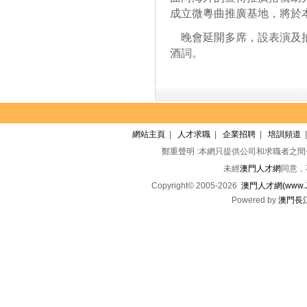
成立微粵曲推廣基地，將於
晚會延開多席，設表演及抽
酒詞。
網站主頁
|
人才求職
|
企業招聘
|
培訓頻道
鄭重聲明 :本網只提供公司和求職者之
未經
澳門人才網
同意，
Copyright© 2005-2026
澳門人才網(www.Jo
Powered by
澳門長