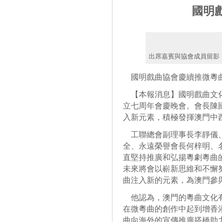
國明
出席嘉賓與協會成員留影
國明戲曲協會慶續推微粵
【本報消息】國明戲曲文化
立七周年會慶晚會。會長陳
入新元素，積極發揮澳門中
工聯總會副理事長李靜儀、
全、永遠榮譽會長何梓明、
直堅持推廣和弘揚粵劇粵曲
未來將會以嶄新思維和不懈
曲注入新的元素，為澳門參
他認為，澳門的粵曲文化有
在微粵曲的創作中起到增香添
曲向海外的宣傳推廣搭橋助