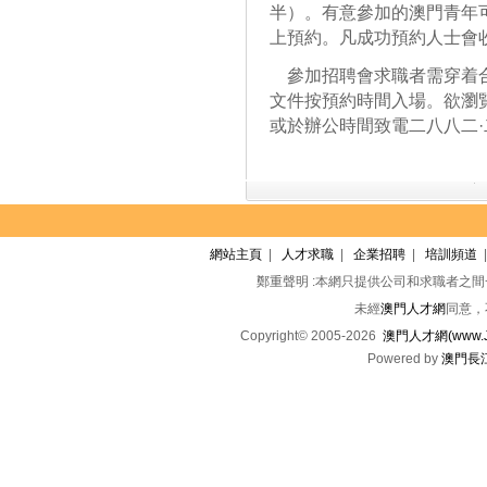
半）。有意參加的澳門青年
上預約。凡成功預約人士會
參加招聘會求職者需穿着合
文件按預約時間入場。欲瀏
或於辦公時間致電二八八二
網站主頁
|
人才求職
|
企業招聘
|
培訓頻道
鄭重聲明 :本網只提供公司和求職者之
未經
澳門人才網
同意，
Copyright© 2005-2026
澳門人才網(www.Jo
Powered by
澳門長