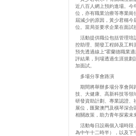
近八百人網上預約進場。今
位，亦有職業治療等專業崗
屆減少的原因，黃少君稱今
位。當局並要求企業在面試
活動提供職位包括管理培訓
控助理、開發工程師及工料
預先透過線上“霍蘭德職業適
評結果，到場透過生涯規劃
加面試。
多場分享會路演
期間將舉辦多場分享會與路
技、大健康、高新科技等領
研發資助計劃、專業認證、社
展位，匯聚澳門及橫琴深合
相關政策，助力青年探索未
活動每日設兩個入場時段，
為中午十二時半），以及下