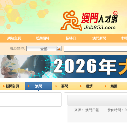
網站主頁
近期招聘
招聘日
澳門新聞
求
職位類型:
新聞首頁
澳聞
要聞
經濟
娛樂
來源：
澳門日報
發佈時間：
2