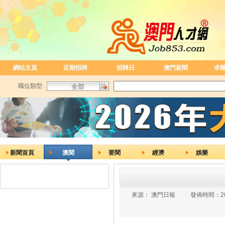
網站主頁
近期招聘
招聘日
澳門新聞
求
職位類型:
新聞首頁
澳聞
要聞
經濟
娛樂
來源：
澳門日報
發佈時間：
2