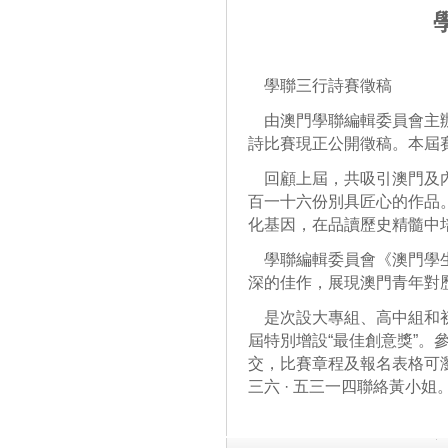
學聯三行詩賽徵稿
由澳門學聯編輯委員會主辦
詩比賽現正公開徵稿。本屆賽
回顧上屆，共吸引澳門及內
百一十六份別具匠心的作品
化基因，在品讀歷史精髓中
學聯編輯委員會《澳門學生
深的佳作，展現澳門青年對
是次設大專組、高中組和初
屆特別增設“最佳創意獎”。
交，比賽章程及報名表格可
三六 · 五三一四聯絡黃小姐