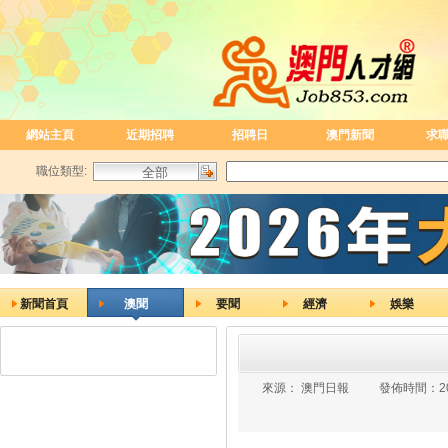
網站主頁
近期招聘
招聘日
澳門新聞
求
職位類型:
新聞首頁
澳聞
要聞
經濟
娛樂
來源：
澳門日報
發佈時間：
2