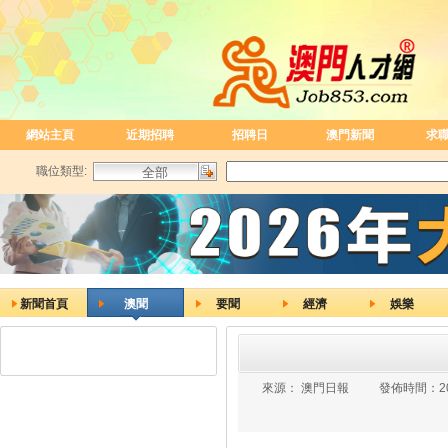
網站主頁
近期招聘
招聘日
澳門新聞
求
職位類型:
新聞首頁
澳聞
要聞
經濟
娛樂
來源：
澳門日報
發佈時間：
2