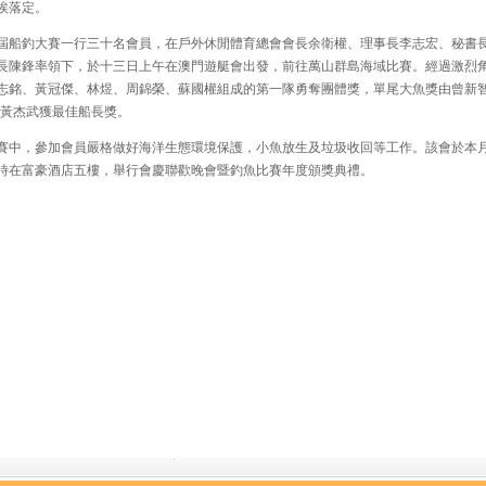
埃落定。
船釣大賽一行三十名會員，在戶外休閒體育總會會長余衛權、理事長李志宏、秘書
長陳鋒率領下，於十三日上午在澳門遊艇會出發，前往萬山群島海域比賽。經過激烈
志銘、黃冠傑、林煜、周錦榮、蘇國權組成的第一隊勇奪團體獎，單尾大魚獎由曾新智
”黃杰武獲最佳船長獎。
中，參加會員嚴格做好海洋生態環境保護，小魚放生及垃圾收回等工作。該會於本
時在富豪酒店五樓，舉行會慶聯歡晚會暨釣魚比賽年度頒獎典禮。