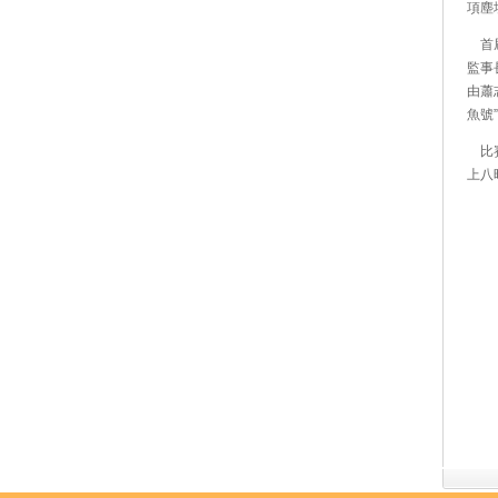
項塵
首屆
監事
由蕭
魚號
比賽
上八