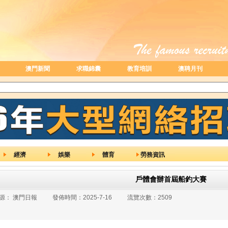
澳門新聞
求職錦囊
教育培訓
澳聘月刊
經濟
娛樂
體育
勞務資訊
戶體會辦首屆船釣大賽
源：
澳門日報
發佈時間：
2025-7-16
流覽次數：
2509