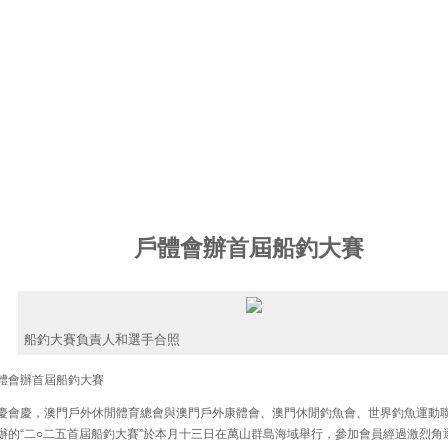
戶體會辦首屆船釣大賽
船釣大賽負責人和選手合照
會辦首屆船釣大賽
會慶，澳門戶外休閒體育總會與澳門戶外康體會、澳門休閒釣魚會、世界釣魚運動
辦的“二○二五首屆船釣大賽”於本月十三日在萬山群島海域舉行，參加會員經過激烈角