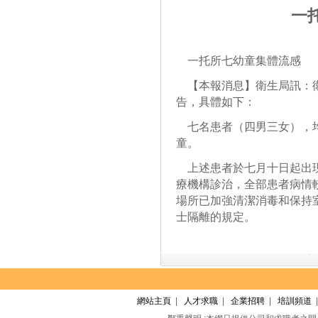
一
一托所七幼童集體流感
【本報消息】衛生局訊：衛
告，具體如下：
七名患者（四男三女），均
童。
上述患者於七月十日起出現
療機構診治，全部患者病情
場所已加強清潔消毒和保持
士隔離的規定。
網站主頁
|
人才求職
|
企業招聘
|
培訓頻道