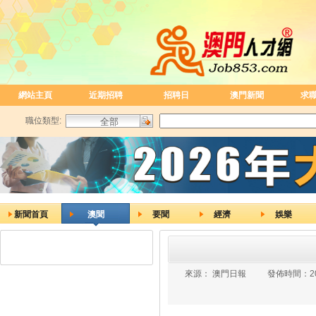
網站主頁
近期招聘
招聘日
澳門新聞
求
職位類型:
新聞首頁
澳聞
要聞
經濟
娛樂
來源：
澳門日報
發佈時間：
2