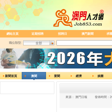
網站主頁
近期招聘
招聘日
澳門新聞
求
職位類型:
新聞首頁
澳聞
要聞
經濟
娛樂
來源：
澳門日報
發佈時間：
2