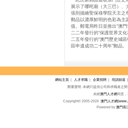
展示了哪咤廟（大三巴）、
張則描繪聖保祿學院天主之
郵品以濃厚鮮明的色彩為主
值。郵電局昨日並推出“澳門
二二年發行的“保護世界文化
二五年發行的“澳門歷史城區
區申遺成功二十周年”郵品。
網站主頁
|
人才求職
|
企業招聘
|
培訓頻道
鄭重聲明 :本網只提供公司和求職者之
未經
澳門人才網
同意，
Copyright© 2005-2026
澳門人才網(www.Jo
Powered by
澳門長