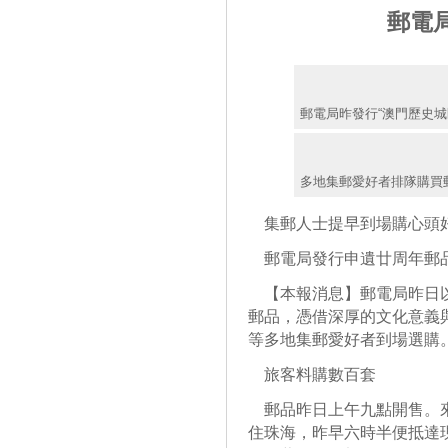
郵電
郵電局昨發行“澳門歷史城
多地集郵愛好者排隊購買
集郵人士提早到場購心頭
郵電局發行申遺廿周年郵
【本報消息】郵電局昨日以
郵品，憑借深厚的文化意義
等多地集郵愛好者到場選購
旅客料購數百套
郵品昨日上午九點開售。來
住珠海，昨早六時半便抵達