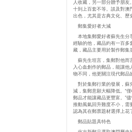
人收藏，另一部分贈予朋友
十到上百套不等。談及對澳
出色，尤其是古典文化、歷
郵集愛好者大減
本地集郵愛好者蘇先生分享
經驗的他，藏品約有一百多
藏，藏品主要用於製作郵集
蘇先生坦言，集郵對他而言
入心血創作的郵品，能讓他
物不同，他更關注現代郵品
對於集郵行業的發展，蘇先
減，集郵意願大幅降低。“
郵品才能讓藏品更豐富。”
推動風氣回升難度不小，需
認為其在郵票題材選擇上花
郵品貼題具特色
此次新郵品選取澳門歷史城