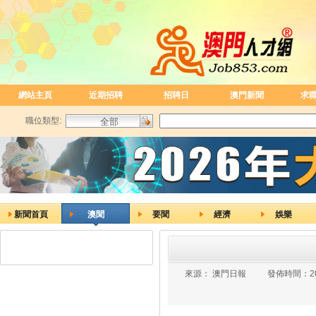
網站主頁
近期招聘
招聘日
澳門新聞
求
職位類型:
新聞首頁
澳聞
要聞
經濟
娛樂
來源：
澳門日報
發佈時間：
2