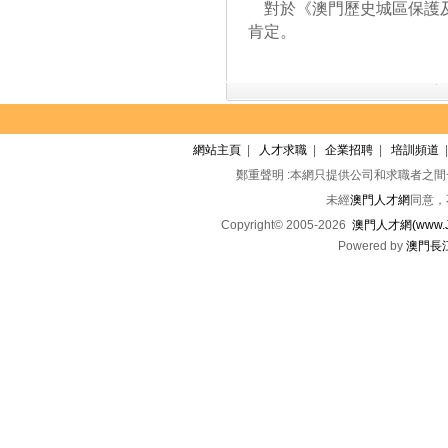
對於《澳門歷史城區保護及
肯定。
網站主頁
|
人才求職
|
企業招聘
|
培訓頻道
鄭重聲明 :本網只提供公司和求職者之
未經
澳門人才網
同意，
Copyright© 2005-2026
澳門人才網(www.Jo
Powered by
澳門長