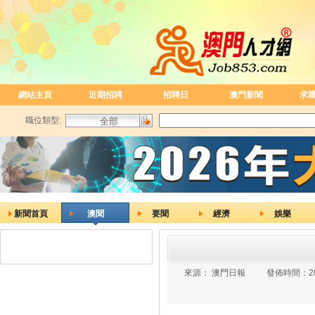
網站主頁
近期招聘
招聘日
澳門新聞
求
職位類型:
新聞首頁
澳聞
要聞
經濟
娛樂
來源：
澳門日報
發佈時間：
2