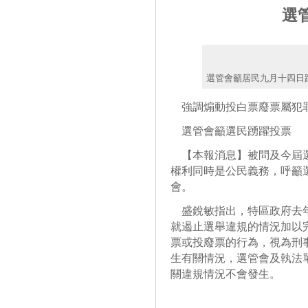
選
選管會籲居民九月十四日
強調煽動投白票廢票屬犯
選管會籲選民踴躍投票
【本報消息】被問及今屆選
權利同時是公民義務，呼籲
會。
盛銳敏指出，特區政府去年
就遏止選舉違規的情況加以
票或投廢票的行為，視為刑
生有關情況，選管會及執法
關違規情況不會發生。