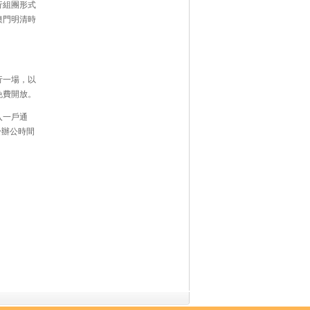
行組團形式
澳門明清時
行一場，以
免費開放。
入一戶通
詢可於辦公時間