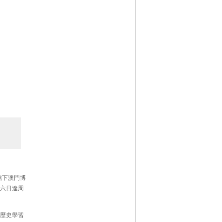
轄下澳門博
十六日逢周
門歷史學習