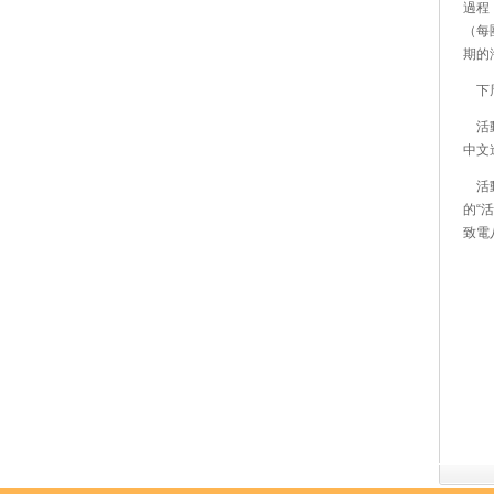
過程
（每
期的
下周
活動
中文
活動
的“活
致電