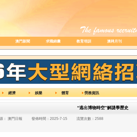
澳門新聞
求職錦囊
教育培訓
澳聘月刊
經濟
娛樂
體育
勞務資訊
“逃出博物時空”解謎學歷史
源：
澳門日報
發佈時間：
2025-7-15
流覽次數：
2588