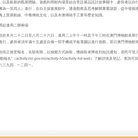
，以及嶄新的觀展體驗。遊戲利用館內場景結合常設展品設計故事關卡，參與者以自
團為一至四人）進行，在自主探索展館中，通過觀察及思考解開重重謎題，從中發掘
海上貿易航線、中葡傳統文化，以及本澳傳統手工業等歷史知識。
起逢周二辦兩場
於本月二十二日至八月二十六日，逢周二上午十一時及下午三時在澳門博物館各舉
進行，參與者須年滿十五歲並自備一部手機或平板電腦以進行遊戲，當日澳門博物館
現正接受報名，名額有限，以抽籤方式錄取，獲錄取者將收到短訊通知，居民可登
動報名”（activity.mo.gov.mo/activity-h5/activity-list-web）了解詳情及登記。查
八三九四 · 一二四一。