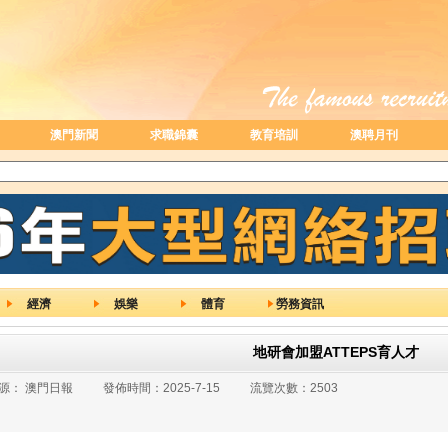
澳門新聞
求職錦囊
教育培訓
澳聘月刊
經濟
娛樂
體育
勞務資訊
地研會加盟ATTEPS育人才
源：
澳門日報
發佈時間：
2025-7-15
流覽次數：
2503