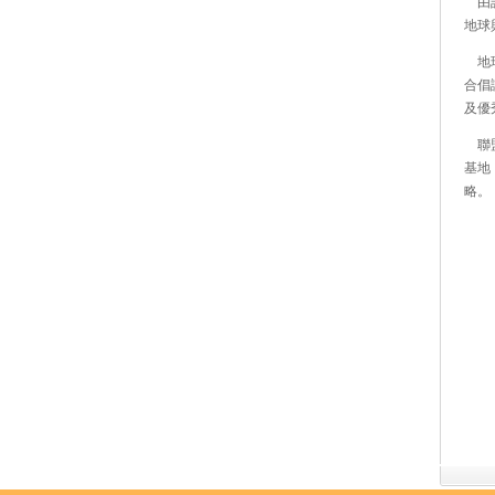
由該
地球
地球
合倡
及優
聯盟
基地
略。