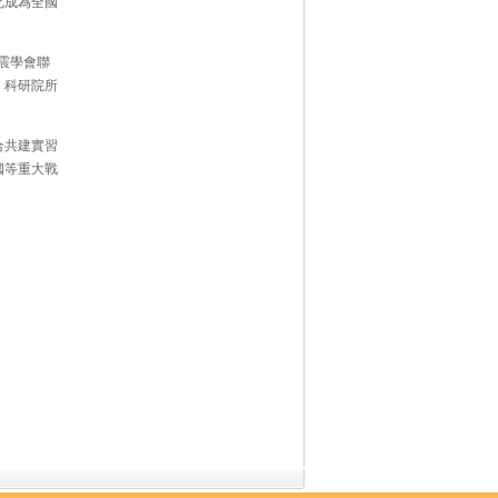
此成為全國
震學會聯
、科研院所
合共建實習
國等重大戰