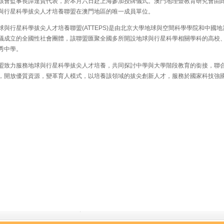
會監事長譚達賢代表，於本月六日赴上海參加授牌儀式。澳門地理暨教育研究會由
與行星科學拔尖人才培養聯盟在澳門地區的唯一成員單位。
與行星科學拔尖人才培養聯盟(ATTEPS)是由北京大學地球與空間科學學院和中國地
議成立的全國性社會團體，該聯盟匯聚全國多所開設地球與行星科學相關學科的高校
秀中學。
致力服務地球與行星科學拔尖人才培養，共同探討中學與大學階段教育的銜接，聯
，開放優質資源，變革育人模式，以培養該領域的拔尖創新人才，服務於國家科技強