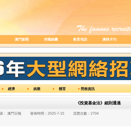
澳門新聞
求職錦囊
教育培訓
澳聘月刊
經濟
娛樂
體育
勞務資訊
《投資基金法》細則通過
源：
澳門日報
發佈時間：
2025-7-15
流覽次數：
2704