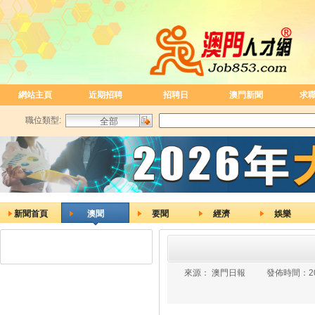
網站主頁
近期招聘
招聘日
澳門新聞
求
職位類型:
新聞首頁
澳聞
要聞
經濟
娛樂
來源：
澳門日報
發佈時間：
2