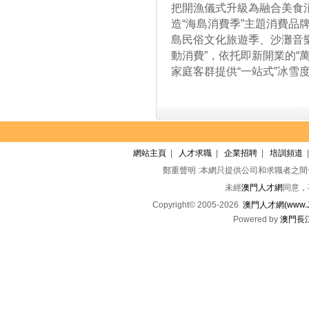
把開漁儀式升級為融合美食
造“海島消費季”主題消費品
島民俗文化旅遊季、沙灘音
動消費”，依托即新開業的“
家庭客群提供“一站式”冰雪
網站主頁
|
人才求職
|
企業招聘
|
培訓頻道
鄭重聲明 :本網只提供公司和求職者之
未經
澳門人才網
同意，
Copyright© 2005-2026
澳門人才網(www.Jo
Powered by
澳門長