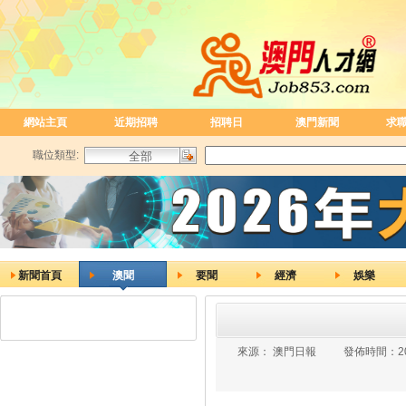
網站主頁
近期招聘
招聘日
澳門新聞
求
職位類型:
新聞首頁
澳聞
要聞
經濟
娛樂
來源：
澳門日報
發佈時間：
2