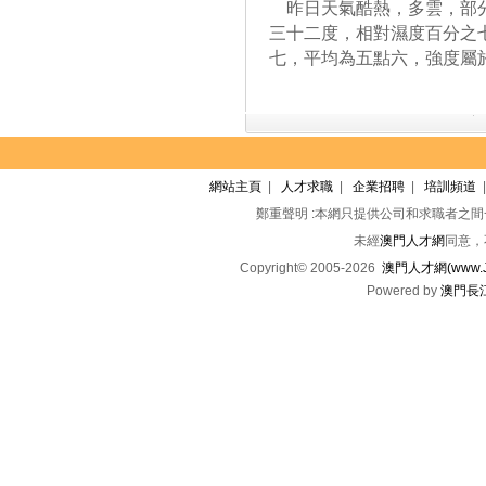
昨日天氣酷熱，多雲，部分
三十二度，相對濕度百分之
七，平均為五點六，強度屬
網站主頁
|
人才求職
|
企業招聘
|
培訓頻道
鄭重聲明 :本網只提供公司和求職者之
未經
澳門人才網
同意，
Copyright© 2005-2026
澳門人才網(www.Jo
Powered by
澳門長