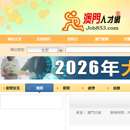
網站主頁
近期招聘
招聘日
澳門新聞
求
職位類型:
新聞首頁
澳聞
要聞
經濟
娛樂
來源：
澳門日報
發佈時間：
2