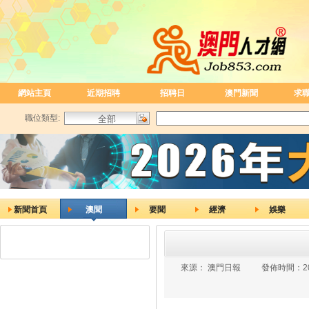
網站主頁
近期招聘
招聘日
澳門新聞
求
職位類型:
新聞首頁
澳聞
要聞
經濟
娛樂
來源：
澳門日報
發佈時間：
2