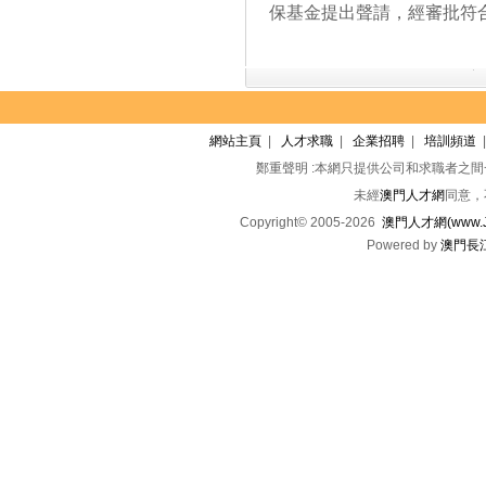
保基金提出聲請，經審批符
網站主頁
|
人才求職
|
企業招聘
|
培訓頻道
鄭重聲明 :本網只提供公司和求職者之
未經
澳門人才網
同意，
Copyright© 2005-2026
澳門人才網(www.Jo
Powered by
澳門長