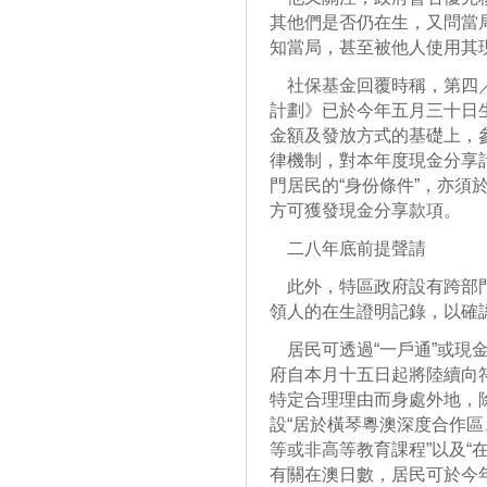
其他們是否仍在生，又問當
知當局，甚至被他人使用其
社保基金回覆時稱，第四／
計劃》已於今年五月三十日
金額及發放方式的基礎上，
律機制，對本年度現金分享計
門居民的“身份條件”，亦須
方可獲發現金分享款項。
二八年底前提聲請
此外，特區政府設有跨部門
領人的在生證明記錄，以確
居民可透過“一戶通”或現
府自本月十五日起將陸續向
特定合理理由而身處外地，
設“居於橫琴粵澳深度合作
等或非高等教育課程”以及“
有關在澳日數，居民可於今