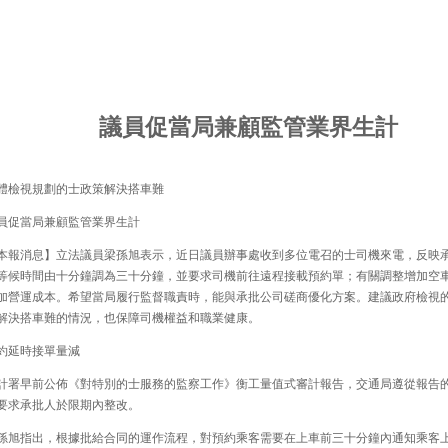
議員促當局兼顧監管業界生計
檢視規劃的士政策解決搭車難
促當局兼顧監管業界生計
報消息】立法議員梁孫旭表示，近日議員辦事處收到多位電召的士司機來電，反映
等候時間由十分鐘調為三十分鐘，並要求司機前往遠程接載預約單；有關調整增加空
加營運成本。希望當局履行監督職責時，能與承批公司磋商優化方案。建議政府檢視
解決搭車難的情況，也保障司機權益和職業健康。
延時接單量減
署早前公佈《對特別的士服務的監察工作》衡工量值式審計報告，交通局遵從報告
要求承批人於限期內整改。
旭指出，根據批給合同的運作流程，對預約乘客需要在上車前三十分鐘內通知乘客