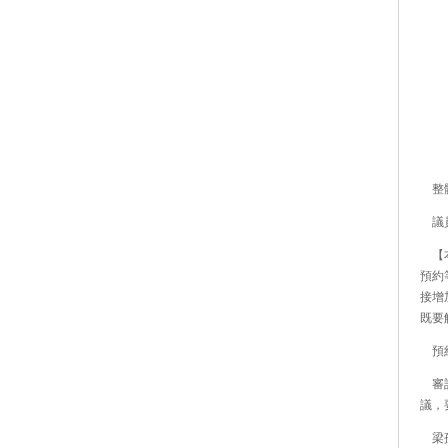
整體
議員
【本
預約
接增
既要
預約
審計
議，
梁孫