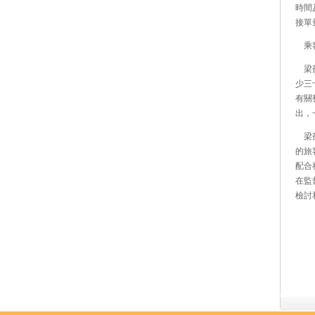
時間
接單
乘客
梁孫
少三
有關
出，
梁孫
的旅
配合
在監
檢討