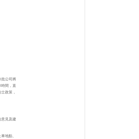
承批公司將
車時間，直
的士政策，
的意見及建
上車地點、