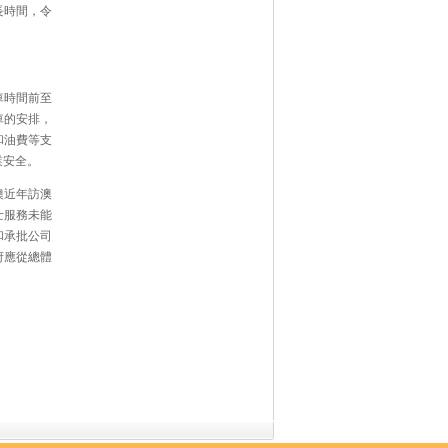
長時間，令
車時間前至
車的安排，
和油費等支
業安全。
澳近年訪澳
士服務未能
和承批公司
府應從總體