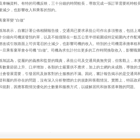
及車輛資料。有特的司機反映，三十分鐘的時間較長，導致完成一張訂單需要耗時較
量減少，也影響收入和乘客的預約。
棄單變 “白做”
旭表示，自審計署公佈相關報告後，交通局已要求承批公司作出多項整改，包括上
十分鐘向司機派發預約單，以及不能僅限在一點五公里半徑範圍或特定範圍內才作配
整改或引致路面上可供電召的士減少，也影響司機的收入。特別的士司機需承擔車租
一旦乘客棄單會令司機 “白做”。司機為求生計付出更多的工作時間換取收入，影響職
旭認為，從履約的義務和監督的職責，承批公司及交通局責無旁貸，但客觀上，本
客數量節節上升、口岸增加，各類的士嚴重供不應求，加上的士網約未成熟，導致的
社會發展需要，引發居民及旅客對的士服務的不滿。因此，審計報告揭示的是交通局
督和履約所存在的問題，沒有深入分析整體的士的規劃和客觀情況。實際上，特區政
和規劃，因應客觀情況優化的士數量和服務方式，以緩解居民和旅客搭車難的問題。