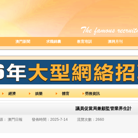
澳門新聞
求職錦囊
教育培訓
澳聘月刊
經濟
娛樂
體育
勞務資訊
議員促當局兼顧監管業界生計
源：
澳門日報
發佈時間：
2025-7-14
流覽次數：
2660