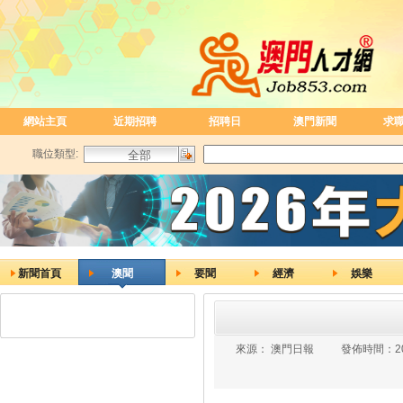
網站主頁
近期招聘
招聘日
澳門新聞
求
職位類型:
新聞首頁
澳聞
要聞
經濟
娛樂
來源：
澳門日報
發佈時間：
2