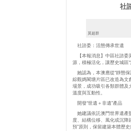
社
莫超群
社諮委：活態傳承世遺
【本報消息】中區社諮委莫
源，積極活化，讓歷史城區“
她認為，本澳應從“靜態保護
綜觀媽閣塘片區已改造為文
場景，成功吸引各類群體及
溫度與互動性。
開發“世遺＋非遺”產品
她建議依託澳門世界遺產監
度、結構位移、風化或沉降
預”原則，保留建築本體歷