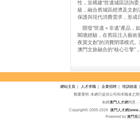
性，並構建“世遺城區諮詢委
級，融合舊城區經濟及文創
保護與現代消費需求，形成
開發“世遺＋非遺”產品，
閣塘經驗，在舊區注入藝術
夜賞文創”的消費閉環模式
澳門文旅融合的“核心引擎”
網站主頁
|
人才求職
|
企業招聘
|
培訓頻道
鄭重聲明 :本網只提供公司和求職者之
未經
澳門人才網
同意，
Copyright© 2005-2026
澳門人才網(www.Jo
Powered by
澳門長