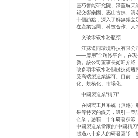
靈巧智能研究院、深藍航天
錫交響樂團、惠山古鎮、清
十個訪點，深入了解無錫立
在產業協同、科技合作、人
突破零碳水務瓶頸
江蘇道同環境科技有限公司
——應用”全鏈條平台，在
勢。該公司董事長衛旺介紹
破多項零碳水務關鍵技術瓶
受高端製造業認可。目前，
化、規模化、市場化。
中國製造業“精刀”
在國宏工具系統（無錫）股
果等特製的銑刀，吸引一衆
企業，憑藉二十年研發積澱
中國製造業當家的“中國精刀
超過八十多人的研發團隊，