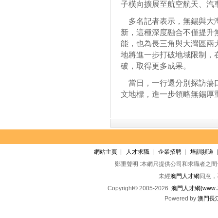
子橫向擴展至航空航天、汽
多名記者表示，無錫與大灣
新，這種深度融合不僅提升
能，也為長三角與大灣區兩
地將進一步打破地域限制，
破，取得更多成果。
當日，一行還分別探訪蕩口
文地標，進一步領略無錫厚
網站主頁
|
人才求職
|
企業招聘
|
培訓頻道
鄭重聲明 :本網只提供公司和求職者之
未經
澳門人才網
同意，
Copyright© 2005-2026
澳門人才網(www.Jo
Powered by
澳門長