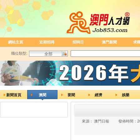
網站主頁
近期招聘
招聘日
澳門新聞
求
職位類型:
新聞首頁
澳聞
要聞
經濟
娛樂
來源：
澳門日報
發佈時間：
2