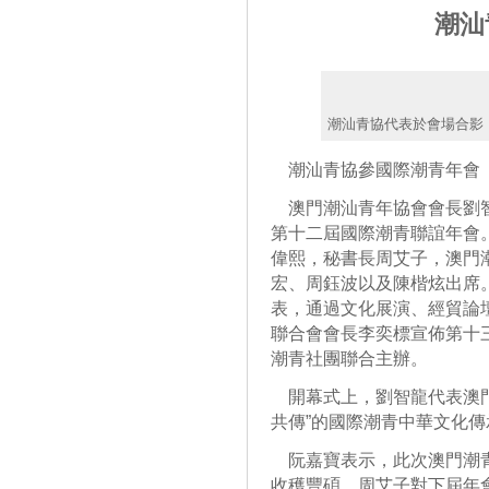
潮汕
潮汕青協代表於會場合影
潮汕青協參國際潮青年會
澳門潮汕青年協會會長劉智
第十二屆國際潮青聯誼年會
偉熙，秘書長周艾子，澳門
宏、周鈺波以及陳楷炫出席
表，通過文化展演、經貿論
聯合會會長李奕標宣佈第十
潮青社團聯合主辦。
開幕式上，劉智龍代表澳門潮
共傳”的國際潮青中華文化
阮嘉寶表示，此次澳門潮青
收穫豐碩。周艾子對下屆年