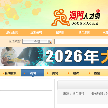
網站主頁
近期招聘
招聘日
澳門新聞
求
職位類型:
新聞首頁
澳聞
要聞
經濟
娛樂
來源：
澳門日報
發佈時間：
2