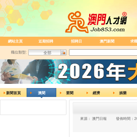
網站主頁
近期招聘
招聘日
澳門新聞
求
職位類型:
新聞首頁
澳聞
要聞
經濟
娛樂
來源：
澳門日報
發佈時間：
2