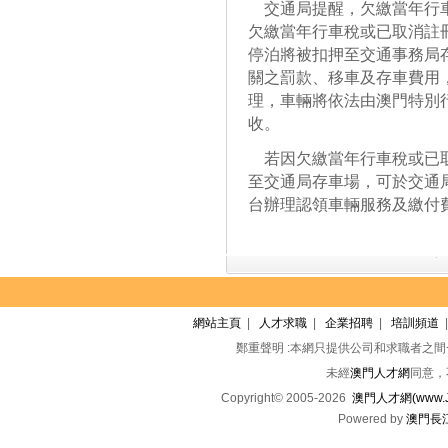
交通局提醒，欠繳當年行車
欠繳當年行車稅或已取消註
停泊將被扣押至交通事務局
關之罰款、移車及存車費用
理，車輛將依法由澳門特別
收。
若因欠繳當年行車稅或已取
至交通局存車場，可於交通局
台辦理認領車輛服務及繳付
網站主頁
|
人才求職
|
企業招聘
|
培訓頻道
鄭重聲明 :本網只提供公司和求職者之
未經
澳門人才網
同意，
Copyright© 2005-2026
澳門人才網(www.Jo
Powered by
澳門長