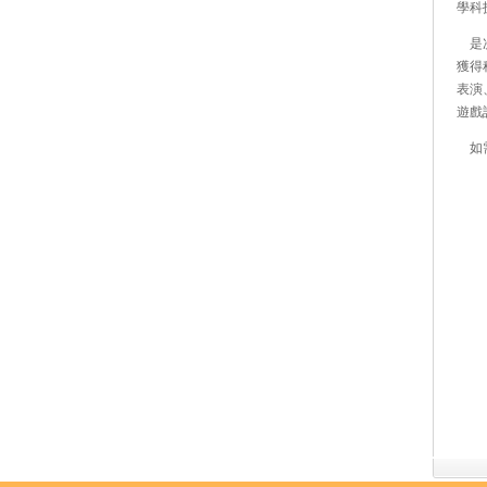
學科
是次
獲得
表演
遊戲
如需了