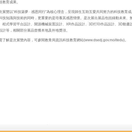
技教育成果。
展覽以“科技築夢 · 感恩同行”為核心理念，呈現師生互助互愛共同努力的科技教育
科技知識與技術的同時，更重要的是培養其感恩情懷。是次展出展品包括綠動未來、
、程式學習平台設計、開源機械裝置設計、XR作品設計、3D打印作品設計、3D動畫設
設計等，相關部分展品曾獲本地及外地獎項。
解是次展覽內容，可參閱教青局資訊科技教育網站(www.dsedj.gov.mo/itedu)。