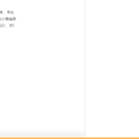
成果，學生
無人機編隊
計、3D