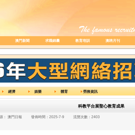
澳門新聞
求職錦囊
教育培訓
澳聘月刊
經濟
娛樂
體育
勞務資訊
科教平台展聖心教育成果
源：
澳門日報
發佈時間：
2025-7-9
流覽次數：
2403