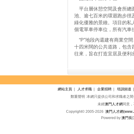
平台層休憩空間及會所總面
池、逾七百米的環迴跑步徑
綠化優雅的景緻。項目的私
個電單車停車位，所有汽車
“P”地段內還建有商業空
十四米闊的公共道路，包含
往來，旨在打造宜居及便利
網站主頁
|
人才求職
|
企業招聘
|
培訓頻道
鄭重聲明 :本網只提供公司和求職者之
未經
澳門人才網
同意，
Copyright© 2005-2026
澳門人才網(www.Jo
Powered by
澳門長