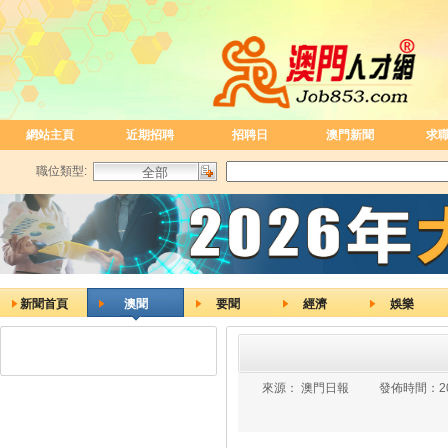
網站主頁
近期招聘
招聘日
澳門新聞
求
職位類型:
新聞首頁
澳聞
要聞
經濟
娛樂
來源：
澳門日報
發佈時間：
2