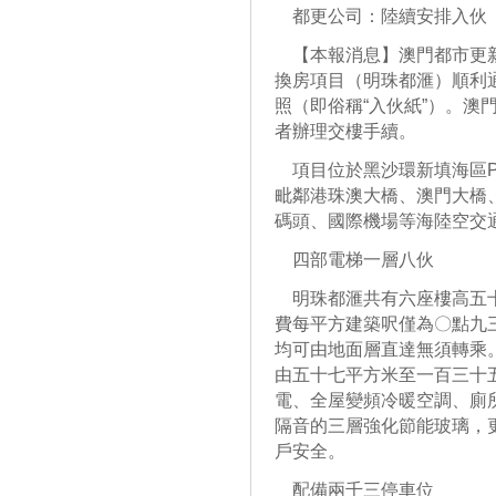
都更公司：陸續安排入伙
【本報消息】澳門都市更新
換房項目（明珠都滙）順利
照（即俗稱“入伙紙”）。澳
者辦理交樓手續。
項目位於黑沙環新填海區P
毗鄰港珠澳大橋、澳門大橋
碼頭、國際機場等海陸空交
四部電梯一層八伙
明珠都滙共有六座樓高五十
費每平方建築呎僅為〇點九
均可由地面層直達無須轉乘
由五十七平方米至一百三十
電、全屋變頻冷暖空調、廁
隔音的三層強化節能玻璃，
戶安全。
配備兩千三停車位