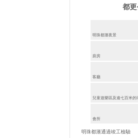
都更
明珠都滙夜景
廚房
客廳
兒童遊樂區及逾七百米的
會所
明珠都滙通過竣工檢驗