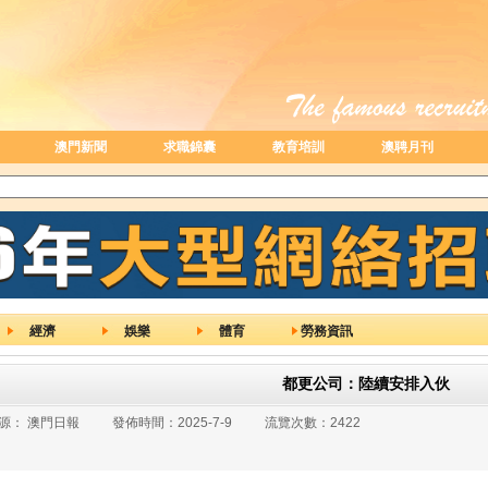
澳門新聞
求職錦囊
教育培訓
澳聘月刊
經濟
娛樂
體育
勞務資訊
都更公司：陸續安排入伙
源：
澳門日報
發佈時間：
2025-7-9
流覽次數：
2422