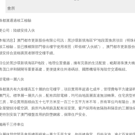
會所
都滙通過竣工檢驗
公司：陸續安排入伙
報消息】澳門都市更新股份有限公司訊：黑沙環新填海區“P”地段置換房項目（明珠
竣工檢驗，並已獲權限部門發出樓宇使用准照（即俗稱“入伙紙”）。澳門都市更新股
續安排合資格購買者辦理交樓手續。
位於黑沙環新填海區P地段，地理位置優越，擁有完善的生活配套，毗鄰港珠澳大橋
青茂口岸和關閘等重要基建，更便捷來往外港碼頭、國際機場等海陸空交通樞紐。
電梯一層八伙
都滙共有六座樓高五十層的住宅樓宇，項目實用率超過七成半，管理費每平方建築
澳門元。標準層一層共八伙，配有四部電梯，均可由地面層直達無須轉乘。住宅房型
三房，單位實用面積由五十七平方米至一百三十五平方米不等，所有單位均有陽台，
全屋變頻冷暖空調、廁所均為明廁及配有浴室寶。窗戶採用有效隔熱和隔音的三層強
更特別安裝了澳門樓盤首用的防墮鋼索，保障住戶安全。
兩千三停車位
層休憩空間及會所總面積逾一萬六千平方米，包括健身室、戶外泳池、逾七百米的