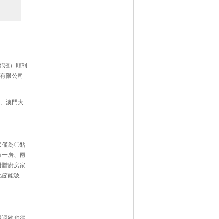
都滙）順利
份有限公司
、澳門大
呎僅為〇點
有一房、兩
附贈廚房家
化節能玻
環迴跑步徑