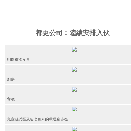
都更公司：陸續安排入伙
明珠都滙夜景
廚房
客廳
兒童遊樂區及逾七百米的環迴跑步徑