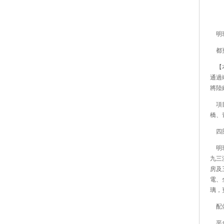
明珠
都更
【本
通過
將陸
項目
橋、
四部
明珠
九三
房及
電、
璃，
配備
平台