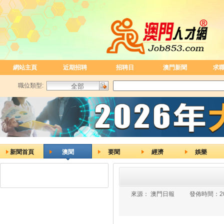
網站主頁
近期招聘
招聘日
澳門新聞
求
職位類型:
新聞首頁
澳聞
要聞
經濟
娛樂
來源：
澳門日報
發佈時間：
2