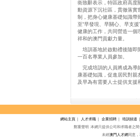
衛致辭表示，特區政府高度
動資源下沉社區，貫徹落實世
制，把身心健康基礎知識帶
至“早發現、早關心、早支援
健康的工作，共同營造一個
祥和的澳門貢獻力量。
培訓基地於啟動禮後隨即開
一百名專業人員參加。
完成培訓的人員將成為導師
康基礎知識，促進居民對親
及早為有需要人士提供支援
網站主頁
|
人才求職
|
企業招聘
|
培訓頻道
鄭重聲明 :本網只提供公司和求職者之
未經
澳門人才網
同意，