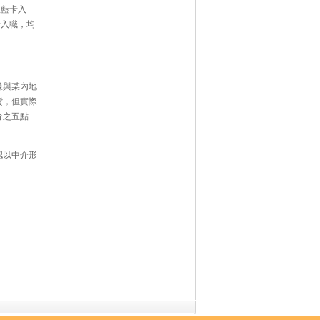
理藍卡入
卡入職，均
嫌與某內地
貨，但實際
分之五點
認以中介形