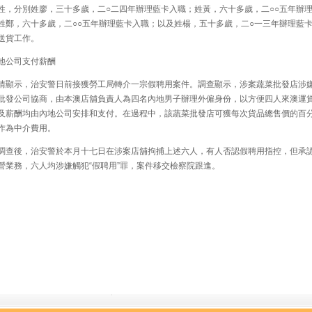
性，分別姓廖，三十多歲，二○二四年辦理藍卡入職；姓黃，六十多歲，二○○五年辦
姓鄭，六十多歲，二○○五年辦理藍卡入職；以及姓楊，五十多歲，二○一三年辦理藍
送貨工作。
公司支付薪酬
顯示，治安警日前接獲勞工局轉介一宗假聘用案件。調查顯示，涉案蔬菜批發店涉
批發公司協商，由本澳店舖負責人為四名內地男子辦理外僱身份，以方便四人來澳運
及薪酬均由內地公司安排和支付。在過程中，該蔬菜批發店可獲每次貨品總售價的百
作為中介費用。
查後，治安警於本月十七日在涉案店舖拘捕上述六人，有人否認假聘用指控，但承
營業務，六人均涉嫌觸犯“假聘用”罪，案件移交檢察院跟進。