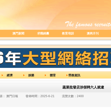
澳門新聞
求職錦囊
教育培訓
澳聘月刊
經濟
娛樂
體育
勞務資訊
蔬菜批發店涉假聘六人就逮
源：
澳門日報
發佈時間：
2025-6-21
流覽次數：
2400