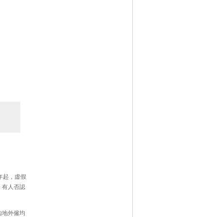
年起，虛假
，有人否認
內地外僱均