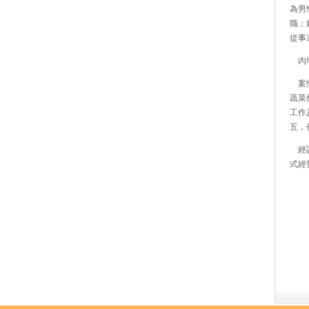
為男
職；
從事
內地
案情
蔬菜
工作
五，
經調
式經