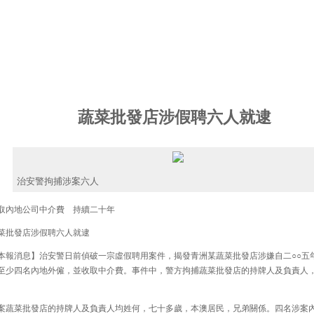
蔬菜批發店涉假聘六人就逮
治安警拘捕涉案六人
內地公司中介費 持續二十年
批發店涉假聘六人就逮
報消息】治安警日前偵破一宗虛假聘用案件，揭發青洲某蔬菜批發店涉嫌自二○○五
至少四名內地外僱，並收取中介費。事件中，警方拘捕蔬菜批發店的持牌人及負責人
。
蔬菜批發店的持牌人及負責人均姓何，七十多歲，本澳居民，兄弟關係。四名涉案