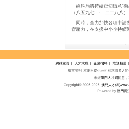
經科局將持續密切留意“衛
（八五九七 · 二二八八
同時，全力加快各項申請審
營壓力，在支援中小企持續
網站主頁
|
人才求職
|
企業招聘
|
培訓頻道
鄭重聲明 :本網只提供公司和求職者之
未經
澳門人才網
同意，
Copyright© 2005-2026
澳門人才網(www.Jo
Powered by
澳門長