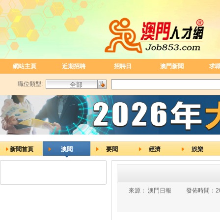
網站主頁
近期招聘
招聘日
澳門新聞
求
職位類型:
新聞首頁
澳聞
要聞
經濟
娛樂
來源：
澳門日報
發佈時間：
2