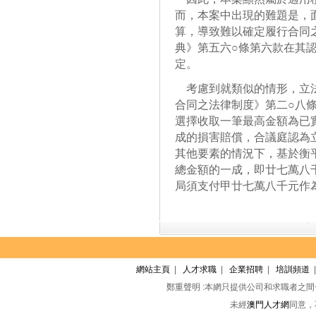
而，本案中出現的難題是，
算，導致難以確定履行合同
典》第五六○條第六款在其
定。
考慮到就類似的情形，立法者
合同之法律制度》第二○八
選擇收取一筆最高金額為已
成的損害賠償，合議庭認為
其他要素的情況下，基於衡
總金額的一成，即廿七萬八
局須支付甲廿七萬八千元作
網站主頁
|
人才求職
|
企業招聘
|
培訓頻道
鄭重聲明 :本網只提供公司和求職者之
未經
澳門人才網
同意，