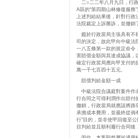
二○二二年八月九日，行政
A區的“第四期山林修復服務
上述判給結果後，針對行政
法院裁定上訴勝訴，並撤銷
鑑於行政當局主張具有不執
司的決定，故此甲向中級法
一八五條第一款的規定命令
害賠償金額與其達成協議，
確定行政當局應向甲支付的
萬一千七百四十五元。
賠償判給金額一成
中級法院合議庭對案件作出
行合同之可得利潤作出賠付
撤銷，行政當局就應該將路
承擔成本費用，並最終從倘
行”目的，並非使甲回復至
目判給並且順利履行合同後
因此，本案顯然屬於適用積