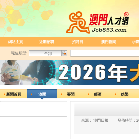
網站主頁
近期招聘
招聘日
澳門新聞
求
職位類型:
新聞首頁
澳聞
要聞
經濟
娛樂
來源：
澳門日報
發佈時間：
2