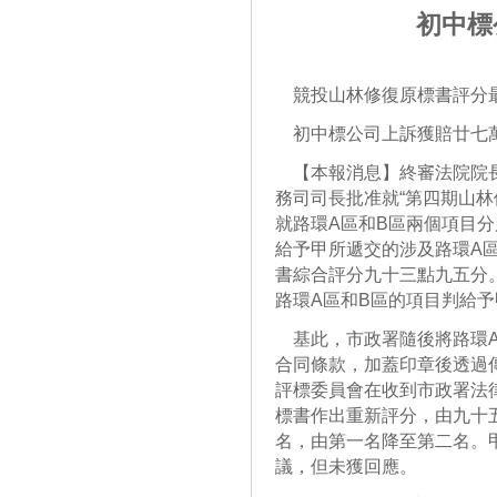
初中標
競投山林修復原標書評分
初中標公司上訴獲賠廿七
【本報消息】終審法院院長
務司司長批准就“第四期山林
就路環A區和B區兩個項目
給予甲所遞交的涉及路環A
書綜合評分九十三點九五分
路環A區和B區的項目判給予
基此，市政署隨後將路環A
合同條款，加蓋印章後透過
評標委員會在收到市政署法
標書作出重新評分，由九十
名，由第一名降至第二名。
議，但未獲回應。