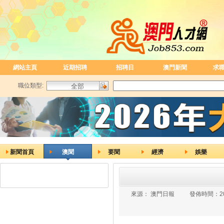
網站主頁
近期招聘
招聘日
澳門新聞
求
職位類型:
新聞首頁
澳聞
要聞
經濟
娛樂
來源：
澳門日報
發佈時間：
2