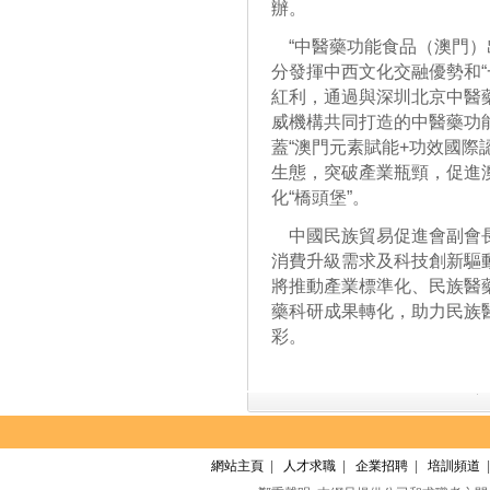
辦。
“中醫藥功能食品（澳門）
分發揮中西文化交融優勢和“
紅利，通過與深圳北京中醫
威機構共同打造的中醫藥功能
蓋“澳門元素賦能+功效國際
生態，突破產業瓶頸，促進
化“橋頭堡”。
中國民族貿易促進會副會長
消費升級需求及科技創新驅
將推動產業標準化、民族醫
藥科研成果轉化，助力民族
彩。
網站主頁
|
人才求職
|
企業招聘
|
培訓頻道