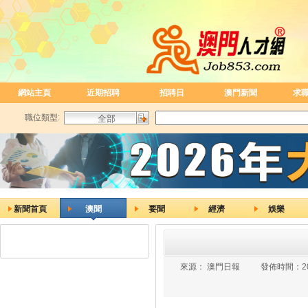
網站主頁
近期招聘
招聘日
澳門新聞
求
職位類型:
新聞首頁
澳聞
要聞
經濟
娛樂
來源：
澳門日報
發佈時間：
2