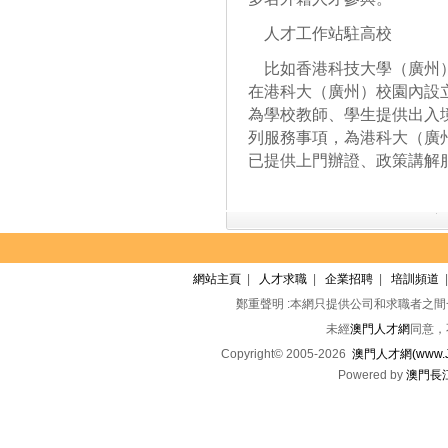
人才工作站駐高校
比如香港科技大學（廣州）
在港科大（廣州）校園內設立
為學校教師、學生提供出入
列服務事項，為港科大（廣
已提供上門辦證、政策講解
網站主頁
|
人才求職
|
企業招聘
|
培訓頻道
鄭重聲明 :本網只提供公司和求職者之
未經
澳門人才網
同意，
Copyright© 2005-2026
澳門人才網(www.Jo
Powered by
澳門長