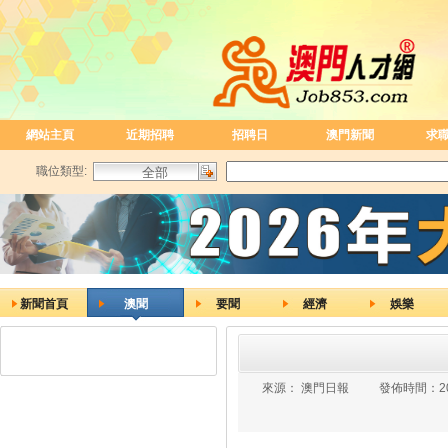
網站主頁
近期招聘
招聘日
澳門新聞
求
職位類型:
新聞首頁
澳聞
要聞
經濟
娛樂
來源：
澳門日報
發佈時間：
2