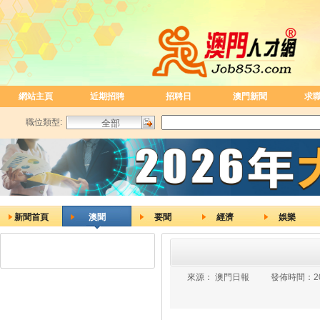
網站主頁
近期招聘
招聘日
澳門新聞
求
職位類型:
新聞首頁
澳聞
要聞
經濟
娛樂
來源：
澳門日報
發佈時間：
2