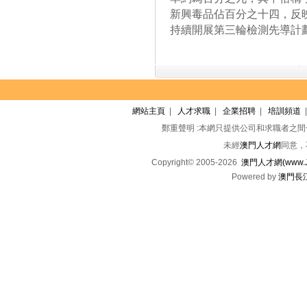
新興毒品佔百分之十四，反
持續開展第三輪檢測先導計
網站主頁
|
人才求職
|
企業招聘
|
培訓頻道
鄭重聲明 :本網只提供公司和求職者之
未經
澳門人才網
同意，
Copyright© 2005-2026
澳門人才網(www.Jo
Powered by
澳門長