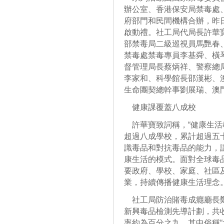
辦公室、香港保安局禁毒處
府部門和民間機構合辦，昨
啟動禮。社工局代局長許華
部禁毒局二級巡視員馬艷春
禁毒處禁毒專員李基舜、橫
督管理局長蔡炳祥、警察總
李家和、科學館長邵漢彬、
生命團契總幹事劉展瑞、澳
健康課覆蓋八成校
許華寶致詞稱，“健康生活
超過八成學校，累計超過五
識毒品和對抗毒品的能力，
康生活的模式。面對全球毒
要政府、學校、家庭、社區
業，持續傳播健康生活理念
社工局防治賭毒成癮廳長鄭
新興毒品檢測先導計劃，共
率約為百分之九，其中俗稱“