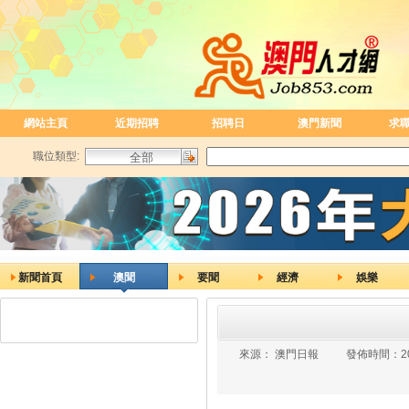
網站主頁
近期招聘
招聘日
澳門新聞
求
職位類型:
新聞首頁
澳聞
要聞
經濟
娛樂
來源：
澳門日報
發佈時間：
2