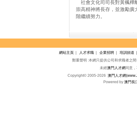
社會文化司司長對黃楓樺離
崇高精神將長存，並激勵廣
階繼續努力。
網站主頁
|
人才求職
|
企業招聘
|
培訓頻道
鄭重聲明 :本網只提供公司和求職者之
未經
澳門人才網
同意，
Copyright© 2005-2026
澳門人才網(www.Jo
Powered by
澳門長