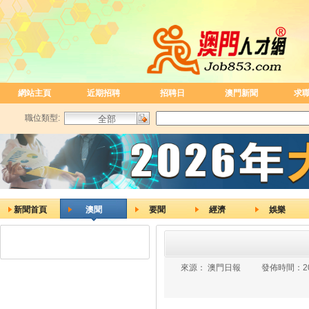
網站主頁
近期招聘
招聘日
澳門新聞
求
職位類型:
新聞首頁
澳聞
要聞
經濟
娛樂
來源：
澳門日報
發佈時間：
2