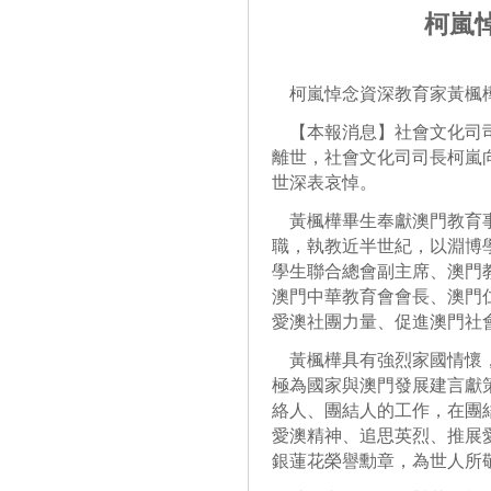
柯嵐
柯嵐悼念資深教育家黃楓
【本報消息】社會文化司司
離世，社會文化司司長柯嵐
世深表哀悼。
黃楓樺畢生奉獻澳門教育事
職，執教近半世紀，以淵博
學生聯合總會副主席、澳門
澳門中華教育會會長、澳門
愛澳社團力量、促進澳門社
黃楓樺具有強烈家國情懷，
極為國家與澳門發展建言獻
絡人、團結人的工作，在團
愛澳精神、追思英烈、推展
銀蓮花榮譽勳章，為世人所