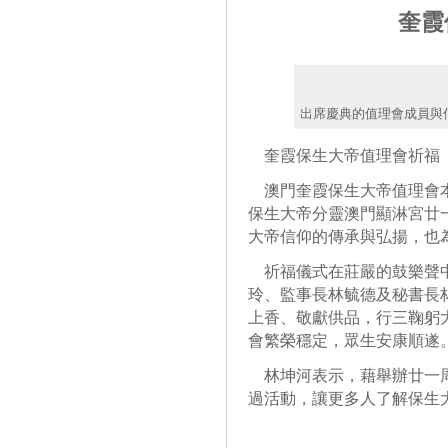
奎霞
出席慶典的值理會成員與
奎霞保生大帝值理會祈福
澳門奎霞保生大帝值理會本
保生大帝分靈澳門顯淋宮廿
大帝信仰的傳承與弘揚，也
祈福儀式在莊嚴的鼓樂聲中
玲、監事長林毓德及秘書長
上香、敬獻供品，行三鞠躬
會繁榮穩定，眾生安康順遂
林坤河表示，藉舉辦廿一周
過活動，讓更多人了解保生