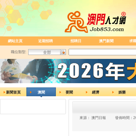
網站主頁
近期招聘
招聘日
澳門新聞
求
職位類型:
新聞首頁
澳聞
要聞
經濟
娛樂
來源：
澳門日報
發佈時間：
2