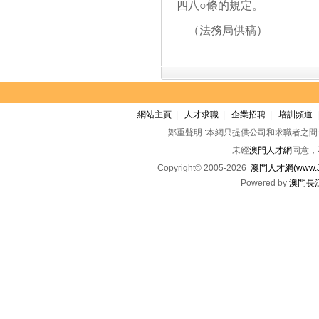
四八○條的規定。
（法務局供稿）
網站主頁
|
人才求職
|
企業招聘
|
培訓頻道
鄭重聲明 :本網只提供公司和求職者之
未經
澳門人才網
同意，
Copyright© 2005-2026
澳門人才網(www.Jo
Powered by
澳門長