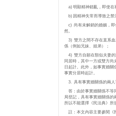
a) 明顯精神錯亂，即使在
b) 因精神失常而導致之禁
c) 尚有未解銷的婚姻，
然。
3) 雙方之間不存在直系
係（例如兄妹、姐弟）；
4) 雙方自願在類似夫妻
同居時，其中一方或雙方尚
日起計。此外，如事實婚關
事實分居時起計。
3. 具有事實婚關係的兩
答：由於事實婚關係不等同
局登記，具有事實婚關係的
所以不能選擇《民法典》所
註：本文內容主要參閱《民