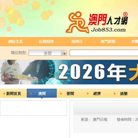
網站主頁
近期招聘
招聘日
澳門新聞
求
職位類型:
新聞首頁
澳聞
要聞
經濟
娛樂
來源：
澳門日報
發佈時間：
2