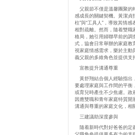
父親節不僅是溫馨團聚的時
感成長的關鍵契機。黃潔貞
柱”與“工具人”，導致其情
相對疏離。然而，隨着雙職
格局，她引用婦聯早前的調
式，協會日常舉辦的家庭教
視家庭情感需求，樂於主動
義父親的多維角色並提供支
宣教提升溝通尊重
黃舒翔結合個人經驗指出，
要處理家庭與工作間的平衡
或育兒時產生不少焦慮。政
因應雙職和青年家庭特質開展
溝通與尊重的家庭文化，相
三建議助深度參與
隨着新時代對好爸爸的定義
父職角色提供更多有力的支