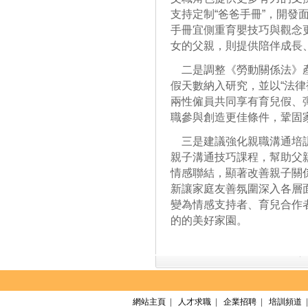
支持定制“爸爸手冊”，開發
手冊宜側重育嬰技巧與觀念
女的父親，則提供陪伴成長
二是調整《勞動關係法》產
假天數納入研究，並以“法律
兩性僱員共同享有育兒假、
職參與創造更佳條件，鞏固
三是建議強化親職溝通培訓
親子溝通技巧課程，幫助父
情感聯結，顯著改善親子關
新讓家庭友善氛圍深入各層
變為情感支持者、育兒合作
的的美好家園。
網站主頁
|
人才求職
|
企業招聘
|
培訓頻道