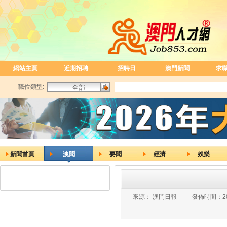
網站主頁
近期招聘
招聘日
澳門新聞
求
職位類型:
新聞首頁
澳聞
要聞
經濟
娛樂
來源：
澳門日報
發佈時間：
2