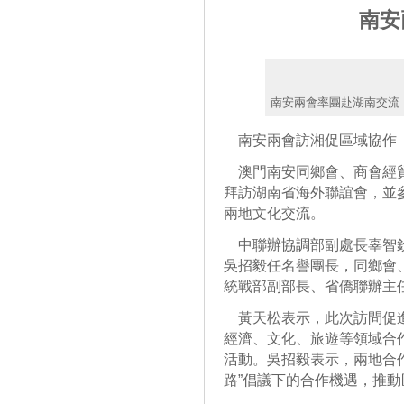
南安
南安兩會率團赴湖南交流
南安兩會訪湘促區域協作
澳門南安同鄉會、商會經貿
拜訪湖南省海外聯誼會，並
兩地文化交流。
中聯辦協調部副處長辜智欽
吳招毅任名譽團長，同鄉會
統戰部副部長、省僑聯辦主
黃天松表示，此次訪問促進
經濟、文化、旅遊等領域合
活動。吳招毅表示，兩地合
路”倡議下的合作機遇，推