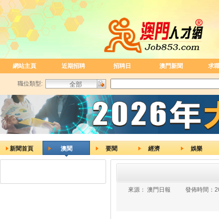
網站主頁
近期招聘
招聘日
澳門新聞
求
職位類型:
新聞首頁
澳聞
要聞
經濟
娛樂
來源：
澳門日報
發佈時間：
2