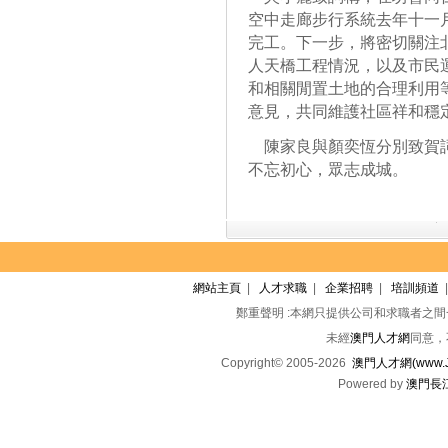
空中走廊步行系統去年十一
完工。下一步，將密切關注
人天橋工程情況，以及市民
和相關閒置土地的合理利用
意見，共同維護社區祥和穩
陳家良與顏奕恆分別致賀詞
不忘初心，眾志成城。
網站主頁
|
人才求職
|
企業招聘
|
培訓頻道
鄭重聲明 :本網只提供公司和求職者之
未經
澳門人才網
同意，
Copyright© 2005-2026
澳門人才網(www.Jo
Powered by
澳門長