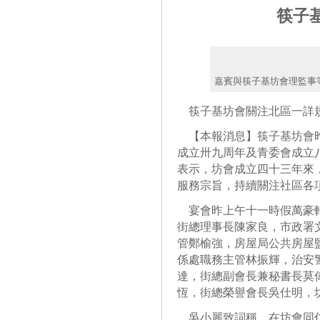
筷子
嘉賓與筷子基坊會理監事
筷子基坊會關注北區一詳
【本報消息】筷子基坊會昨
成立卅九周年及青委會成立
表示，坊會成立四十三年來
服務宗旨，持續關注社區各
宴會昨上午十一時假萬豪軒
街總理事長陳家良，市政署
管鄭榆強，房屋局公共房屋
係處職務主管林振輝，治安
達，街總副會長兼秘書長莫
恆，街總榮譽會長吳仕明，
吳小麗致詞稱，在坊會同仁