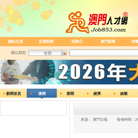
網站主頁
近期招聘
招聘日
澳門新聞
求
職位類型:
新聞首頁
澳聞
要聞
經濟
娛樂
來源：
澳門日報
發佈時間：
2