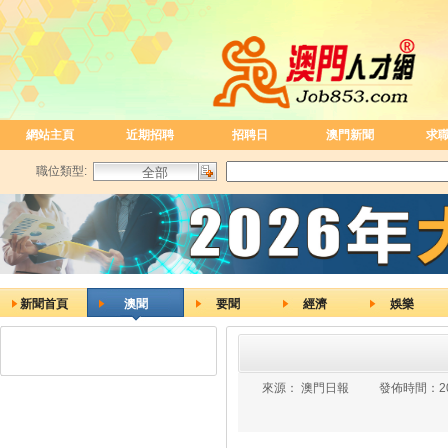
網站主頁
近期招聘
招聘日
澳門新聞
求
職位類型:
新聞首頁
澳聞
要聞
經濟
娛樂
來源：
澳門日報
發佈時間：
2