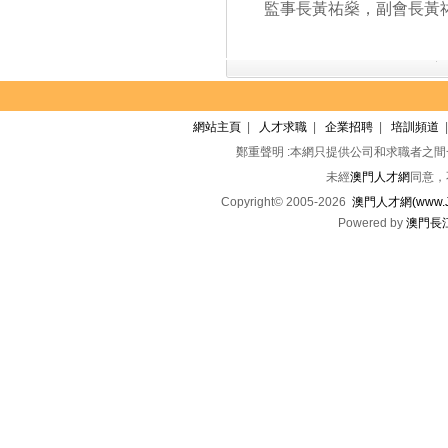
監事長黃祐燊，副會長黃祐
網站主頁
|
人才求職
|
企業招聘
|
培訓頻道
鄭重聲明 :本網只提供公司和求職者之
未經
澳門人才網
同意，
Copyright© 2005-2026
澳門人才網(www.Jo
Powered by
澳門長