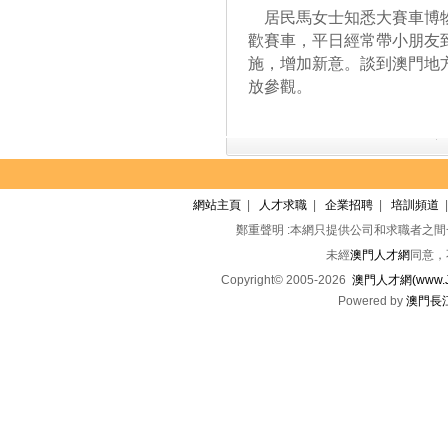
居民馬女士知悉大賽車博物
歡賽車，平日經常帶小朋友
施，增加新意。談到澳門地
放參觀。
網站主頁
|
人才求職
|
企業招聘
|
培訓頻道
鄭重聲明 :本網只提供公司和求職者之
未經
澳門人才網
同意，
Copyright© 2005-2026
澳門人才網(www.Jo
Powered by
澳門長