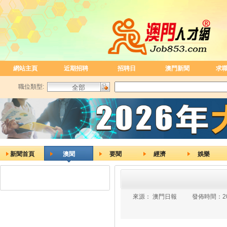
網站主頁
近期招聘
招聘日
澳門新聞
求
職位類型:
新聞首頁
澳聞
要聞
經濟
娛樂
來源：
澳門日報
發佈時間：
2