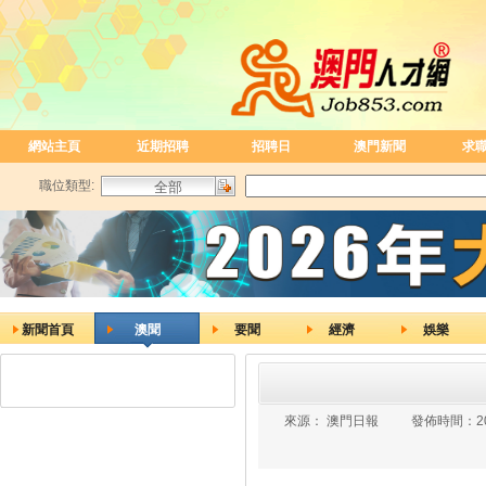
網站主頁
近期招聘
招聘日
澳門新聞
求
職位類型:
新聞首頁
澳聞
要聞
經濟
娛樂
來源：
澳門日報
發佈時間：
2