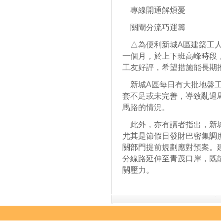
專線開通解煩憂
關閘分流巧運籌
△為便利新城A區建築工人
一個月，於上下班高峰時段
工友好評，希望措施能長期
新城A區每日有大批地盤工
套不足或未完善，導致亂過
馬路的情況。
此外，亦有讀者指出，新城
尤其是節假日發財巴密集調
關部門提前規劃應對預案。
分線路延伸至青茂口岸，既
關壓力。